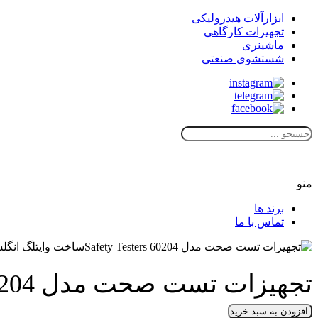
ابزارآلات هیدرولیکی
تجهیزات کارگاهی
ماشینری
شستشوی صنعتی
منو
برند ها
تماس با ما
تجهیزات تست صحت مدل 60204 Safety Testersساخت وایتلگ انگلستان
افزودن به سبد خرید