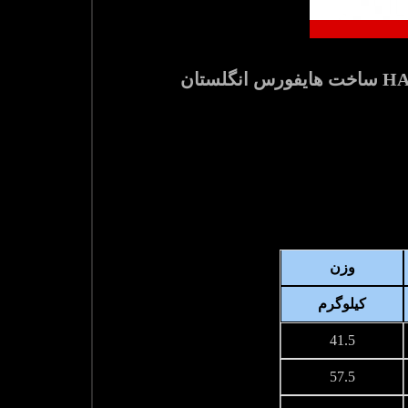
وزن
کیلوگرم
41.5
57.5