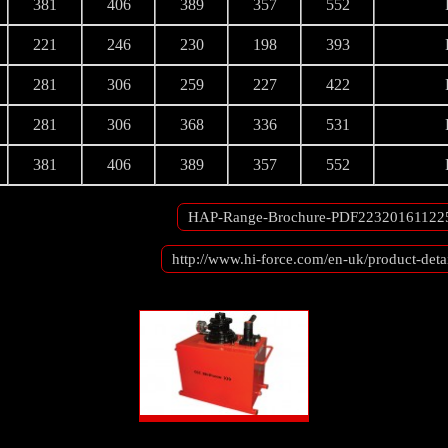
381
406
389
357
552
221
246
230
198
393
281
306
259
227
422
281
306
368
336
531
381
406
389
357
552
http://www.hi-force.com/en-uk/product-deta