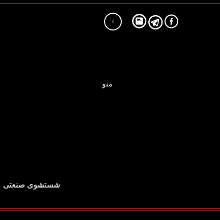
منو
شستشوی صنعتی