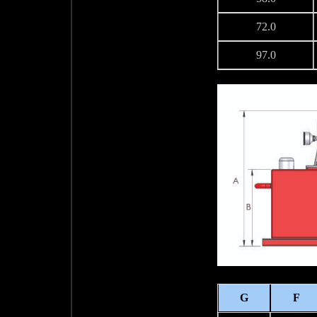
72.0
97.0
G
F