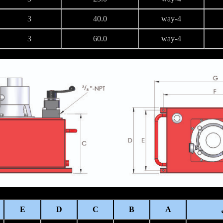
3
40.0
4-way
3
60.0
4-way
E
D
C
B
A