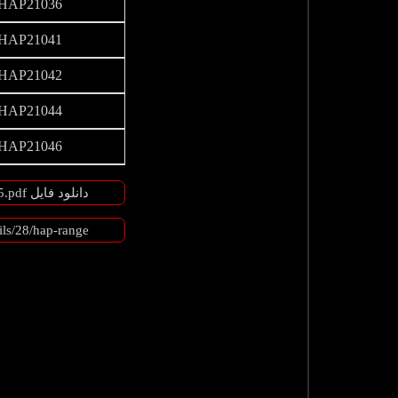
HAP21036
HAP21041
HAP21042
HAP21044
HAP21046
دانلود فایل HAP-Range-Brochure-PDF223201611225.pdf
ils/28/hap-range