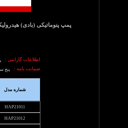
پمپ پنوماتیکی (بادی) هیدرولیکی 700 بار دو سرعته با شیر تنظیم فشار مدل HAP-Range ساخت هایفورس
اطلاعات گارانتی :
ی
ضمانت نامه :
پنج س
شماره مدل
HAP21011
HAP21012