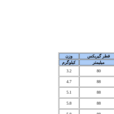
قطر گیربکس
وزن
میلیمتر
کیلوگرم
3.2
80
4.7
88
5.1
88
5.8
88