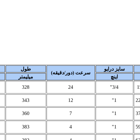
سایز درایو
طول
سرعت (دور/دقیقه)
اینچ
میلیمتر
328
24
3/4"
1
343
12
1"
2
360
7
1"
3
383
4
1"
5