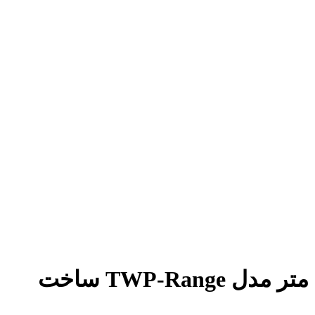
آچار مولتی پلایر آلومینیومی بادی (پنوماتیکی) با ظرفیت 6.000 نیوتون متر مدل TWP-Range ساخت