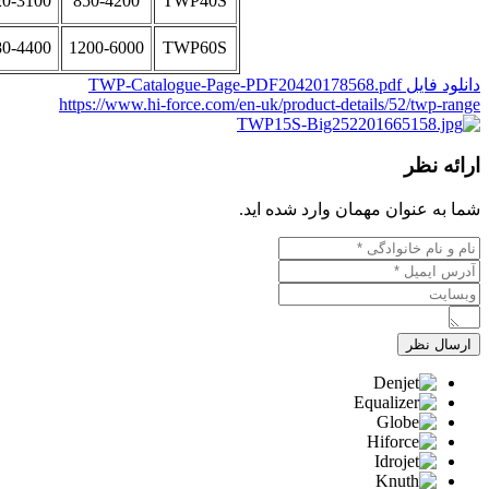
20-3100
850-4200
TWP40S
80-4400
1200-6000
TWP60S
دانلود فایل TWP-Catalogue-Page-PDF20420178568.pdf
https://www.hi-force.com/en-uk/product-details/52/twp-range
ارائه نظر
شما به عنوان مهمان وارد شده اید.