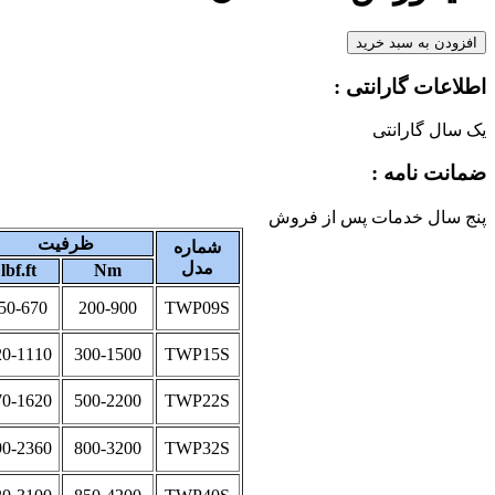
افزودن به سبد خرید
اطلاعات گارانتی :
یک سال گارانتی
ضمانت نامه :
پنج سال خدمات پس از فروش
ظرفیت
شماره
مدل
lbf.ft
Nm
50-670
200-900
TWP09S
20-1110
300-1500
TWP15S
70-1620
500-2200
TWP22S
90-2360
800-3200
TWP32S