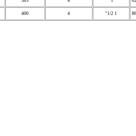
383
4
1"
6
400
4
1 1/2"
8