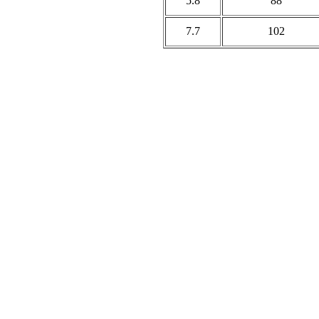
5.8
88
7.7
102